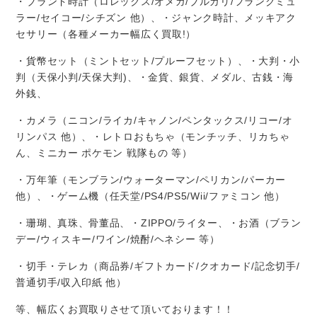
・ブランド時計（ロレックス/オメガ/ブルガリ/フランクミュ
ラー/セイコー/シチズン 他）、・ジャンク時計、メッキアク
セサリー（各種メーカー幅広く買取!）
・貨幣セット（ミントセット/プルーフセット）、・大判・小
判（天保小判/天保大判)、・金貨、銀貨、メダル、古銭・海
外銭、
・カメラ（ニコン/ライカ/キャノン/ペンタックス/リコー/オ
リンパス 他）、・レトロおもちゃ（モンチッチ、リカちゃ
ん、ミニカー ポケモン 戦隊もの 等）
・万年筆（モンブラン/ウォーターマン/ペリカン/パーカー
他）、・ゲーム機（任天堂/PS4/PS5/Wii/ファミコン 他）
・珊瑚、真珠、骨董品、・ZIPPO/ライター、・お酒（ブラン
デー/ウィスキー/ワイン/焼酎/ヘネシー 等）
・切手・テレカ（商品券/ギフトカード/クオカード/記念切手/
普通切手/収入印紙 他）
等、幅広くお買取りさせて頂いております！！