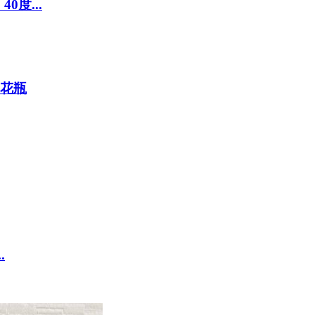
0度...
 花瓶
.