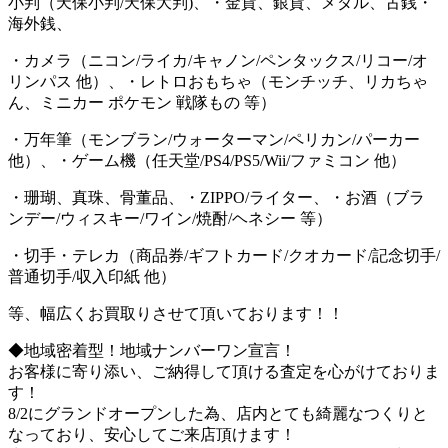
小判（天保小判/天保大判)、・金貨、銀貨、メダル、古銭・
海外銭、
・カメラ（ニコン/ライカ/キャノン/ペンタックス/リコー/オ
リンパス 他）、・レトロおもちゃ（モンチッチ、リカちゃ
ん、ミニカー ポケモン 戦隊もの 等）
・万年筆（モンブラン/ウォーターマン/ペリカン/パーカー
他）、・ゲーム機（任天堂/PS4/PS5/Wii/ファミコン 他）
・珊瑚、真珠、骨董品、・ZIPPO/ライター、・お酒（ブラ
ンデー/ウィスキー/ワイン/焼酎/ヘネシー 等）
・切手・テレカ（商品券/ギフトカード/クオカード/記念切手/
普通切手/収入印紙 他）
等、幅広くお買取りさせて頂いております！！
◆地域密着型！地域ナンバーワン宣言！
お客様に寄り添い、ご納得して頂ける査定を心がけておりま
す！
8/2にグランドオープンした為、店内とても綺麗なつくりと
なっており、安心してご来店頂けます！