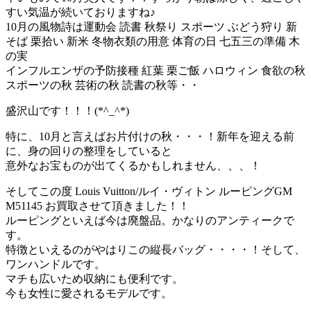
すい気温が続いておりますね♪
10月の風物詩は運動会 読書 秋祭り スポーツ ぶどう狩り 新
そば 栗拾い 新米 冬物衣類の用意 体育の日 七五三の準備 木
の実
インフルエンザの予防接種 紅葉 栗ご飯 ハロウィン 食欲の秋
スポーツの秋 芸術の秋 読書の秋等・・
盛沢山です！！！(*^_^*)
特に、10月と言えばお片付けの秋・・・！新年を迎える前
に、身の回りの整理をしていると
意外なお宝ものが出てくるかもしれません、、、！
そしてこの度 Louis Vuitton/ルイ・ヴィトン ルーピングGM
M51145 お買取させて頂きました！！
ルーピングといえば今は廃盤品。かなりのアンティークで
す。
特徴といえるのがやはりこの縦長バッグ・・・・！そして、
ワンハンドルです。
マチも広いため収納にも便利です。
今も女性に愛されるモデルです。